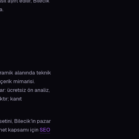
l ayırt edilir, Bilecik
a.
seramik alanında teknik
içerik mimarisi.
r: ücretsiz ön analiz,
tır; kanıt
tini, Bilecik'in pazar
zmet kapsamı için
SEO