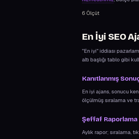
6 Ölçüt
En İyi SEO A
"En iyi" iddiası pazarlam
altı başlığı tablo gibi kul
Kanıtlanmış Sonu
En iyi ajans, sonucu ken
ölçülmüş sıralama ve traf
Şeffaf Raporlama
Aylık rapor; sıralama, tı