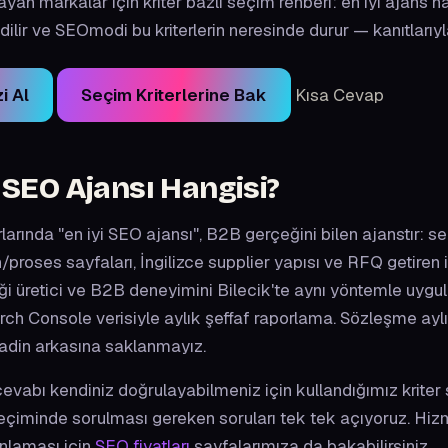
yan markalar için kriter bazlı seçim rehberi: en iyi ajans nası
ilir ve SEOmodi bu kriterlerin neresinde durur — kanıtlarıyl
i Al
Seçim Kriterlerine Bak
Kısa Cevap
i SEO Ajansı
Hangisi?
rlarında "en iyi SEO ajansı", B2B gerçeğini bilen ajanstır: 
/proses sayfaları, İngilizce supplier yapısı ve RFQ getiren 
i üretici ve B2B deneyimini Bilecik'te aynı yöntemle uygula
arch Console verisiyle aylık şeffaf raporlama. Sözleşme aylık
adin arkasına saklanmayız.
vabı kendiniz doğrulayabilmeniz için kullandığımız kriter se
seçiminde sorulması gereken soruları tek tek açıyoruz. Hi
anlaması için
SEO fiyatları
sayfalarımıza da bakabilirsiniz.