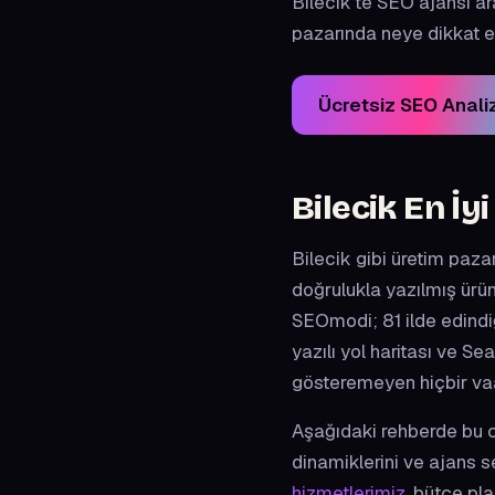
Bilecik'te SEO ajansı ara
pazarında neye dikkat ed
Ücretsiz SEO Analiz
Bilecik En İy
Bilecik gibi üretim paza
doğrulukla yazılmış ürün
SEOmodi; 81 ilde edindiğ
yazılı yol haritası ve Se
gösteremeyen hiçbir va
Aşağıdaki rehberde bu ce
dinamiklerini ve ajans 
hizmetlerimiz
, bütçe pl