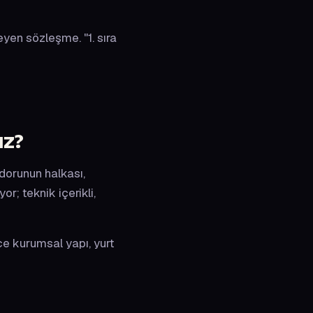
yen sözleşme. "1. sıra
ız?
dorunun halkası,
or; teknik içerikli,
ce kurumsal yapı, yurt