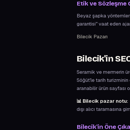
Etik ve Sözleşme 
Beyaz şapka yöntemler, m
garantisi" vaat eden aj
Bilecik Pazarı
Bilecik'in SE
Seramik ve mermerin ür
Söğüt'le tarih turizminin
aranabilir ürün sayfası 
📊 Bilecik pazar notu:
dışı alıcı taramasına gir
Bilecik'in Öne Çık