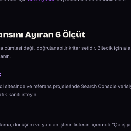
jansını Ayıran
6 Ölçüt
a cümlesi değil, doğrulanabilir kriter setidir. Bilecik için a
lanın.
ç
di sitesinde ve referans projelerinde Search Console verisiyl
ik kanıtı isteyin.
klama, dönüşüm ve yapılan işlerin listesini içermeli. "Çalışı