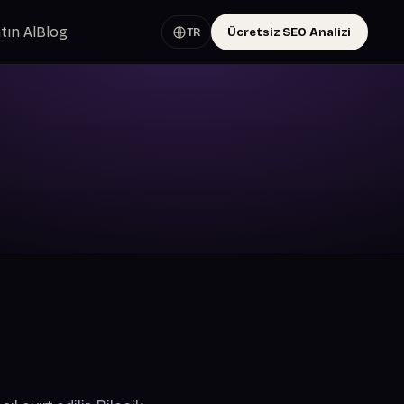
tın Al
Blog
Ücretsiz SEO Analizi
TR