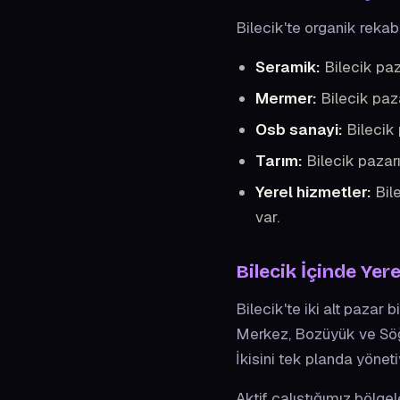
Bilecik'te organik rekabe
Seramik:
Bilecik paz
Mermer:
Bilecik paza
Osb sanayi:
Bilecik 
Tarım:
Bilecik pazarı
Yerel hizmetler:
Bile
var.
Bilecik İçinde Yer
Bilecik'te iki alt pazar 
Merkez, Bozüyük ve Söğüt
İkisini tek planda yöneti
Aktif çalıştığımız bölgel