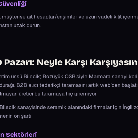
Güvenliği
üşteriye ait hesaplar/erişimler ve uzun vadeli kilit içerme
anstan uzak durun.
O Pazarı:
Neyle Karşı Karşıyasın
etim üssü Bilecik; Bozüyük OSB'siyle Marmara sanayi kori
 durağı. B2B alıcı tedarikçi taramasını artık web'den başlatıy
olmayan üretici bu taramaya hiç giremiyor.
Bilecik sanayisinde seramik alanındaki firmalar için İngiliz
menin ön şartı.
an Sektörleri