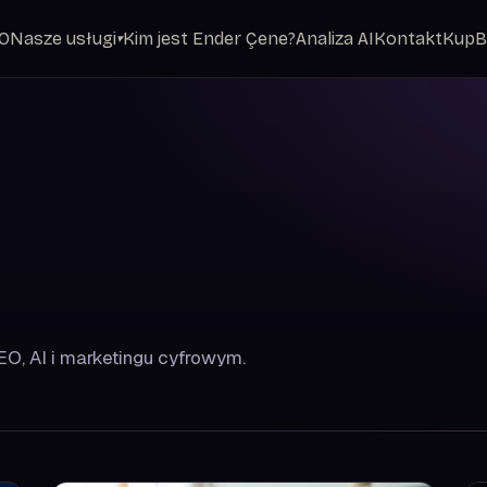
EO
Nasze usługi
Kim jest Ender Çene?
Analiza AI
Kontakt
Kup
B
▾
EO, AI i marketingu cyfrowym.